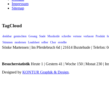
Impressum
Sitemap
TagCloud
denkbar
gemischten
Gesang
Stade
Musikstile
schreibe
vertone
verfasste
Produkt
fe
Stimmen
modernen
Leadsheet
selber
Chor
erstellte
Sönke Martensen | Im Pferdebruch 6d | 21614 Buxtehude | Telefon:
Besucherstatistik
Heute 1 | Gestern 41 | Woche 150 | Monat 230 | I
Designed by
KONTUR Graphik & Design
.